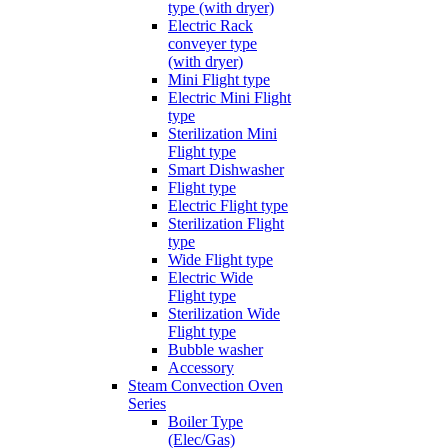
type (with dryer)
Electric Rack
conveyer type
(with dryer)
Mini Flight type
Electric Mini Flight
type
Sterilization Mini
Flight type
Smart Dishwasher
Flight type
Electric Flight type
Sterilization Flight
type
Wide Flight type
Electric Wide
Flight type
Sterilization Wide
Flight type
Bubble washer
Accessory
Steam Convection Oven
Series
Boiler Type
(Elec/Gas)