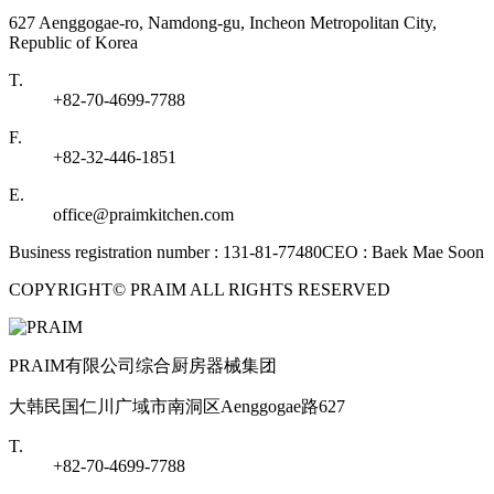
627 Aenggogae-ro, Namdong-gu, Incheon Metropolitan City,
Republic of Korea
T.
+82-70-4699-7788
F.
+82-32-446-1851
E.
office@praimkitchen.com
Business registration number : 131-81-77480
CEO : Baek Mae Soon
COPYRIGHT© PRAIM ALL RIGHTS RESERVED
PRAIM有限公司综合厨房器械集团
大韩民国仁川广域市南洞区Aenggogae路627
T.
+82-70-4699-7788