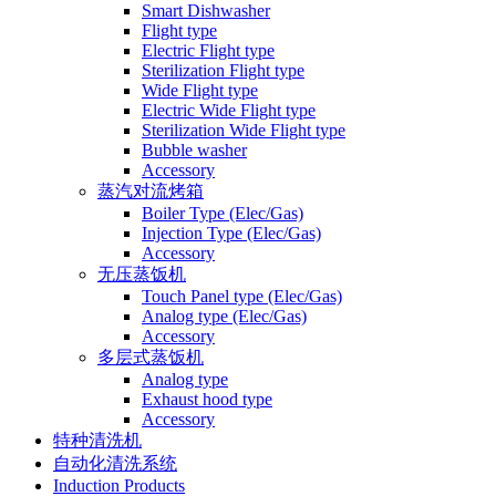
Smart Dishwasher
Flight type
Electric Flight type
Sterilization Flight type
Wide Flight type
Electric Wide Flight type
Sterilization Wide Flight type
Bubble washer
Accessory
蒸汽对流烤箱
Boiler Type (Elec/Gas)
Injection Type (Elec/Gas)
Accessory
无压蒸饭机
Touch Panel type (Elec/Gas)
Analog type (Elec/Gas)
Accessory
多层式蒸饭机
Analog type
Exhaust hood type
Accessory
特种清洗机
自动化清洗系统
Induction Products