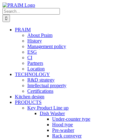
Skip
to
Search
content
for:
PRAIM
About Praim
History
Management policy
ESG
CI
Partners
Location
TECHNOLOGY
R&D strategy
Intellectual property
Certifications
Kitchen design
PRODUCTS
Key Product Line up
Dish Washer
Under-counter type
Hood type
Pre-washer
Rack conveyer