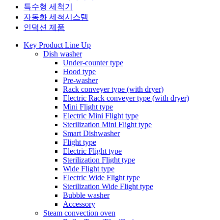
특수형 세척기
자동화 세척시스템
인덕션 제품
Key Product Line Up
Dish washer
Under-counter type
Hood type
Pre-washer
Rack conveyer type (with dryer)
Electric Rack conveyer type (with dryer)
Mini Flight type
Electric Mini Flight type
Sterilization Mini Flight type
Smart Dishwasher
Flight type
Electric Flight type
Sterilization Flight type
Wide Flight type
Electric Wide Flight type
Sterilization Wide Flight type
Bubble washer
Accessory
Steam convection oven