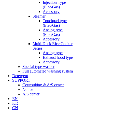
Injection Type
(Elec/Gas)
Accessory
Steamer
Touchpad type
(Elec/Gas)
Analog type
(Elec/Gas)
Accessory
Multi-Deck Rice Cooker
Series
Analog type
Exhaust hood type
Accessory
Special type washer
Full automated washing system
Detergent
SUPPORT
Counsulting & A/S center
Notice
A/S center
EN
KR
CN