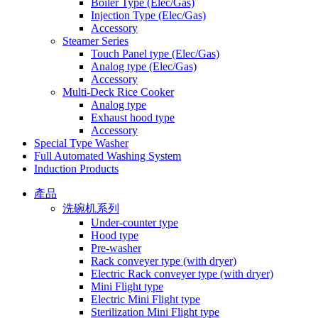
Boiler Type (Elec/Gas)
Injection Type (Elec/Gas)
Accessory
Steamer Series
Touch Panel type (Elec/Gas)
Analog type (Elec/Gas)
Accessory
Multi-Deck Rice Cooker
Analog type
Exhaust hood type
Accessory
Special Type Washer
Full Automated Washing System
Induction Products
產品
洗碗机系列
Under-counter type
Hood type
Pre-washer
Rack conveyer type (with dryer)
Electric Rack conveyer type (with dryer)
Mini Flight type
Electric Mini Flight type
Sterilization Mini Flight type