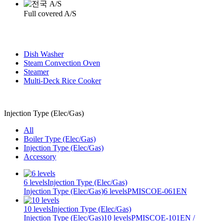
Full covered A/S
Dish Washer
Steam Convection Oven
Steamer
Multi-Deck Rice Cooker
Injection Type (Elec/Gas)
All
Boiler Type (Elec/Gas)
Injection Type (Elec/Gas)
Accessory
6 levels
Injection Type (Elec/Gas)
Injection Type (Elec/Gas)
6 levels
PMISCOE-061EN
10 levels
Injection Type (Elec/Gas)
Injection Type (Elec/Gas)
10 levels
PMISCOE-101EN /