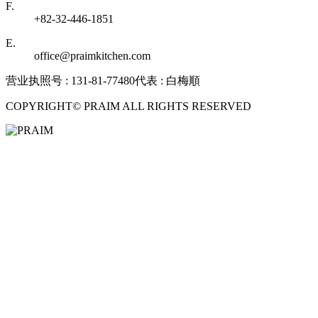
F.
+82-32-446-1851
E.
office@praimkitchen.com
营业执照号 : 131-81-77480
代表 : 白梅順
COPYRIGHT© PRAIM ALL RIGHTS RESERVED