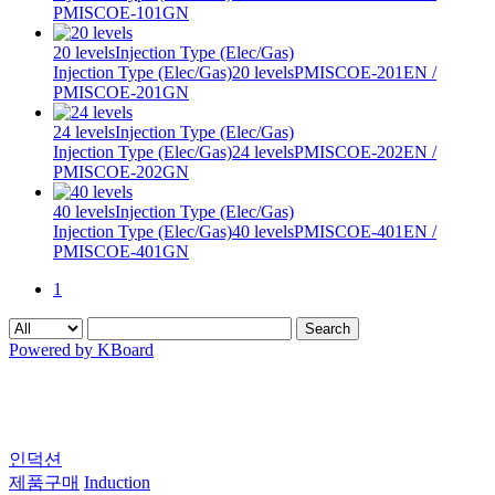
PMISCOE-101GN
20 levels
Injection Type (Elec/Gas)
Injection Type (Elec/Gas)
20 levels
PMISCOE-201EN /
PMISCOE-201GN
24 levels
Injection Type (Elec/Gas)
Injection Type (Elec/Gas)
24 levels
PMISCOE-202EN /
PMISCOE-202GN
40 levels
Injection Type (Elec/Gas)
Injection Type (Elec/Gas)
40 levels
PMISCOE-401EN /
PMISCOE-401GN
1
Search
Powered by KBoard
인덕션
제품구매
Induction